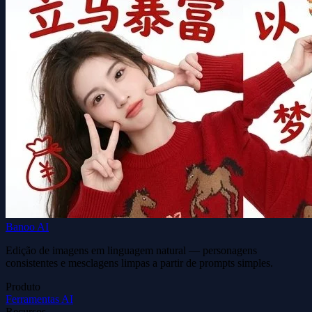
Banoo AI
Edição de imagens em linguagem natural — personagens
consistentes e mesclagens limpas a partir de prompts simples.
Produto
Ferramentas AI
Recursos