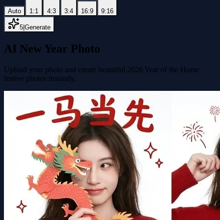
Auto
1:1
4:3
3:4
16:9
9:16
5
|
Generate
AI New Year Photo
Upload your photo and create beautiful 2026 Year of the Horse
festive photos instantly.