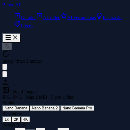
Banoo AI
Gerador
AI Vídeo
AI Ferramentas
Inspiração
Preços
Image
*
max 1 images
Upload Images
JPG, PNG · Max
10
MB · Up to
1
files
Model
Nano Banana
Nano Banana 2
Nano Banana Pro
Resolution
1K
2K
4K
Aspect Ratio