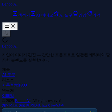
Banoo AI
생성기
AI 비디오
AI 도구
영감
가격
Banoo AI
자연어 이미지 편집 — 간단한 프롬프트로 일관된 캐릭터와 깔
끔한 블렌드를 실현합니다.
제품
AI 도구
리소스
사용 방법
FAQ
연락처
이메일
©
2025
Banoo AI
, All rights reserved
개인정보 처리방침
서비스 이용약관