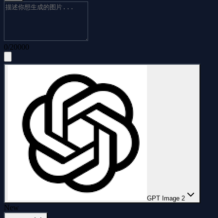
0
/
20000
GPT Image 2
New