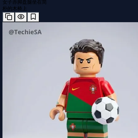
女子赤脚盘腿坐在简
朴的木椅上